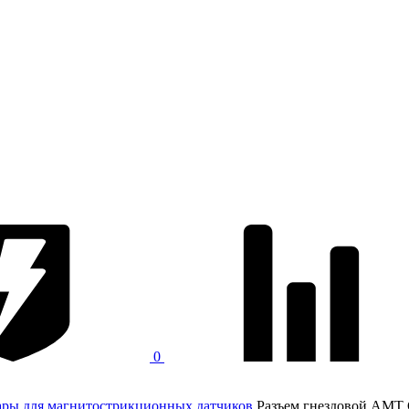
0
ары для магнитострикционных датчиков
Разъем гнездовой AMT 