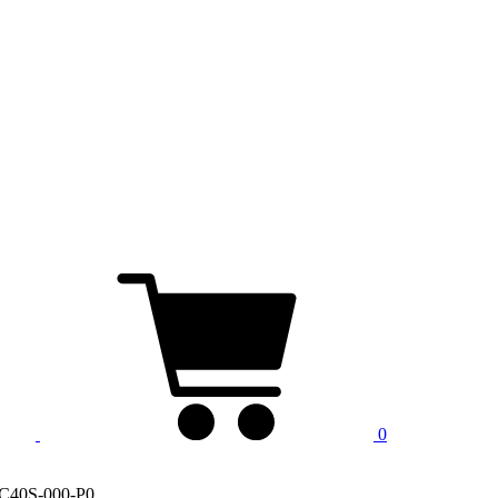
0
C40S-000-P0