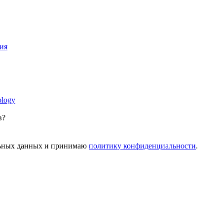
ия
ology
в?
альных данных и принимаю
политику конфиденциальности
.