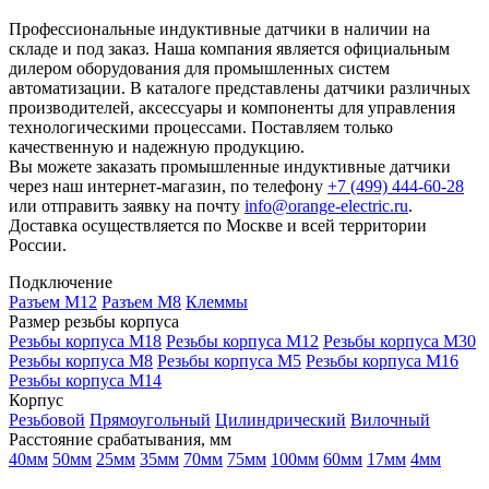
Профессиональные индуктивные датчики в наличии на
складе и под заказ. Наша компания является официальным
дилером оборудования для промышленных систем
автоматизации. В каталоге представлены датчики различных
производителей, аксессуары и компоненты для управления
технологическими процессами. Поставляем только
качественную и надежную продукцию.
Вы можете заказать промышленные индуктивные датчики
через наш интернет-магазин, по телефону
+7 (499) 444-60-28
или отправить заявку на почту
info@orange-electric.ru
.
Доставка осуществляется по Москве и всей территории
России.
Подключение
Разъем M12
Разъем M8
Клеммы
Размер резьбы корпуса
Резьбы корпуса М18
Резьбы корпуса М12
Резьбы корпуса М30
Резьбы корпуса М8
Резьбы корпуса М5
Резьбы корпуса М16
Резьбы корпуса М14
Корпус
Резьбовой
Прямоугольный
Цилиндрический
Вилочный
Расстояние срабатывания, мм
40мм
50мм
25мм
35мм
70мм
75мм
100мм
60мм
17мм
4мм