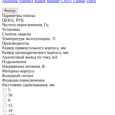
Akusense
Autonics
Balluff
Baumer
CNDT
Lanbao
Turck
Фильтр
Параметры поиска
ЦЕНА, РУБ.
Частота переключения, Гц
Установка
Степень защиты
Температура эксплуатации, °С
Производитель
Размер прямоугольного корпуса, мм
Размер цилиндрического корпуса, мм
Аналоговый выход по току, мА
Подключение
Напряжение питания, В
Материал корпуса
Выходной сигнал
Функция переключения
Расстояние срабатывания, мм
5
50
8
15
16