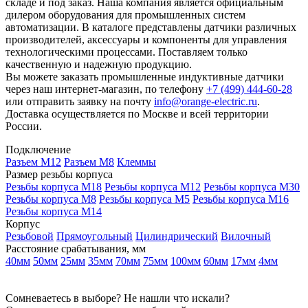
складе и под заказ. Наша компания является официальным
дилером оборудования для промышленных систем
автоматизации. В каталоге представлены датчики различных
производителей, аксессуары и компоненты для управления
технологическими процессами. Поставляем только
качественную и надежную продукцию.
Вы можете заказать промышленные индуктивные датчики
через наш интернет-магазин, по телефону
+7 (499) 444-60-28
или отправить заявку на почту
info@orange-electric.ru
.
Доставка осуществляется по Москве и всей территории
России.
Подключение
Разъем M12
Разъем M8
Клеммы
Размер резьбы корпуса
Резьбы корпуса М18
Резьбы корпуса М12
Резьбы корпуса М30
Резьбы корпуса М8
Резьбы корпуса М5
Резьбы корпуса М16
Резьбы корпуса М14
Корпус
Резьбовой
Прямоугольный
Цилиндрический
Вилочный
Расстояние срабатывания, мм
40мм
50мм
25мм
35мм
70мм
75мм
100мм
60мм
17мм
4мм
Сомневаетесь в выборе? Не нашли что искали?