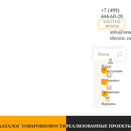
+7 (499)
444-60-28
ЗАКАЗАТЬ
ЗВОНОК
info@ora
electric.r
Вход/
0
Регистрация
Избранное
Сравнение
0
Корзина
КАТАЛОГ ТОВАРОВ
НОВОСТИ
РЕАЛИЗОВАННЫЕ ПРОЕКТ