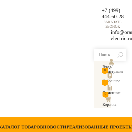
+7 (499)
444-60-28
ЗАКАЗАТЬ
ЗВОНОК
info@ora
electric.r
Вход/
0
Регистрация
Избранное
Сравнение
0
Корзина
КАТАЛОГ ТОВАРОВ
НОВОСТИ
РЕАЛИЗОВАННЫЕ ПРОЕКТ