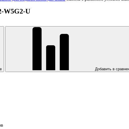
12-W5G2-U
е
Добавить в сравне
ов