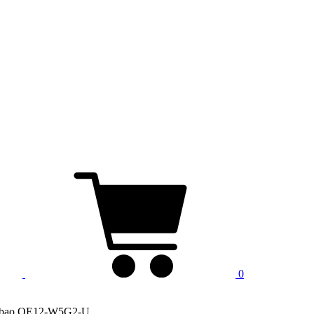
0
anbao QE12-W5G2-U