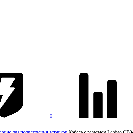
0
вание для подключения датчиков
Кабель с разъемом Lanbao QE