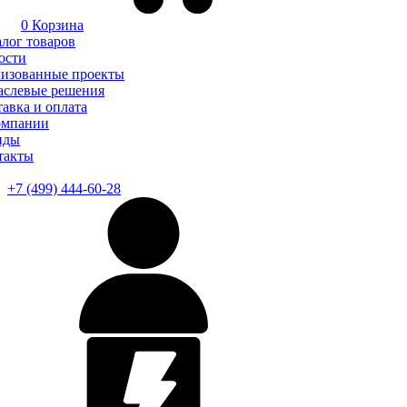
0
Корзина
алог товаров
ости
лизованные проекты
аслевые решения
авка и оплата
омпании
нды
такты
+7 (499) 444-60-28