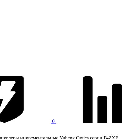
0
нкодеры инкрементальные Yuheng Optics серии B-ZXF