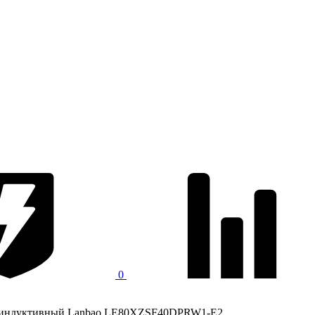
0
 индуктивный Lanbao LE80XZSF40DPRW1-E2