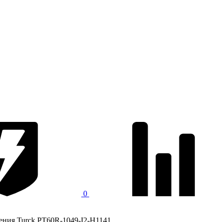
0
ения Turck PT60R-1049-I2-H1141