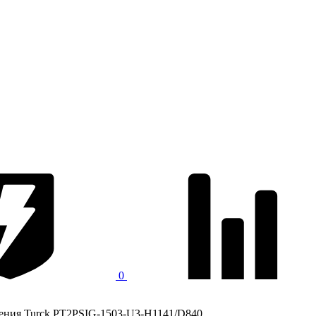
0
ения Turck PT2PSIG-1503-U3-H1141/D840