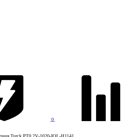
0
ения Turck PT0.2V-1020-IOL-H1141