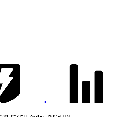
0
ления Turck PS003V-505-2UPN8X-H1141