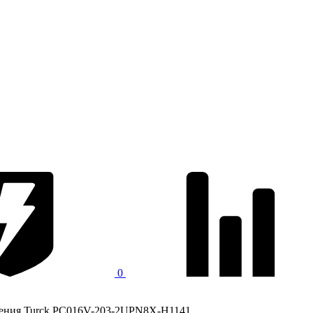
0
ления Turck PC016V-203-2UPN8X-H1141