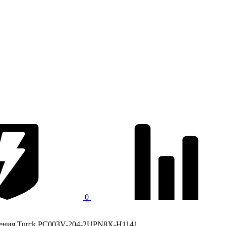
0
ления Turck PC003V-204-2UPN8X-H1141