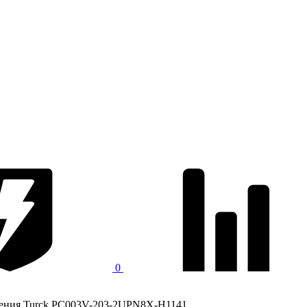
0
ления Turck PC003V-203-2UPN8X-H1141