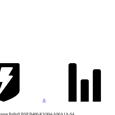
0
ения Balluff BSP B400-KV004-A06A1A-S4