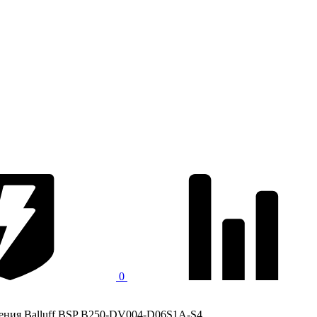
0
ения Balluff BSP B250-DV004-D06S1A-S4