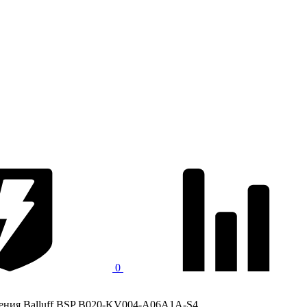
0
ения Balluff BSP B020-KV004-A06A1A-S4