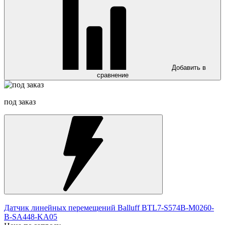
Добавить в
сравнение
под заказ
Датчик линейных перемещений Balluff BTL7-S574B-M0260-
B-SA448-KA05