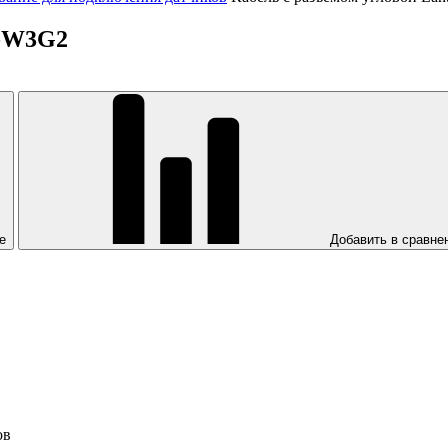
8-W3G2
е
Добавить в сравне
ов