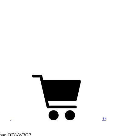
0
anbao QE8-W3G2