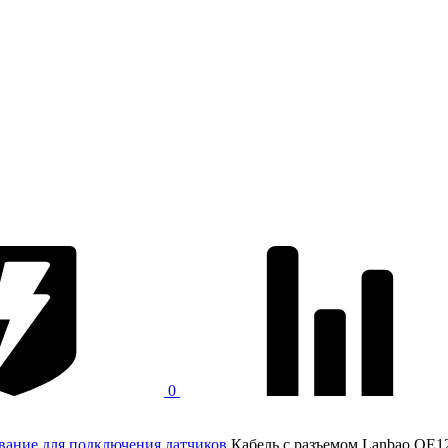
0
вание для подключения датчиков
Кабель с разъемом Lanbao QE1