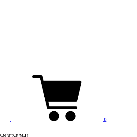
0
2-N3F2-P/N-U