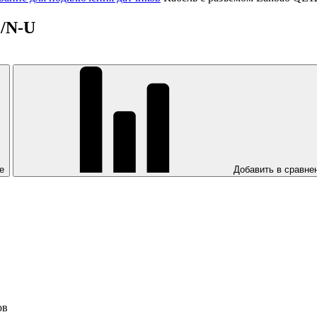
P/N-U
е
Добавить в сравне
ов