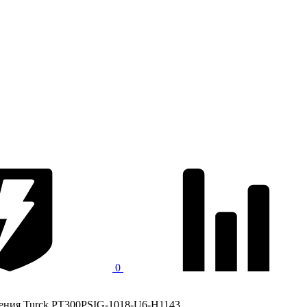
0
ения Turck PT300PSIG-1018-U6-H1143