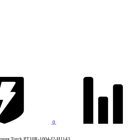
0
ения Turck PT10R-1004-I2-H1143