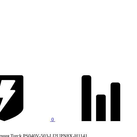
0
ления Turck PS040V-503-LI2UPN8X-H1141