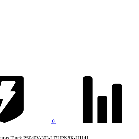
0
ления Turck PS040V-303-LI2UPN8X-H1141