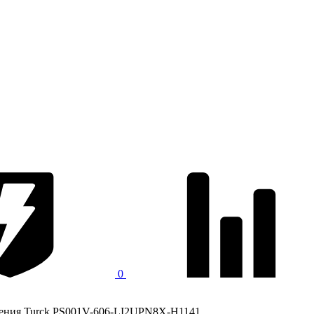
0
ления Turck PS001V-606-LI2UPN8X-H1141