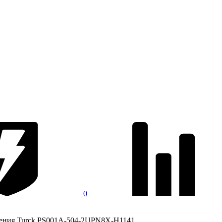
0
ления Turck PS001A-504-2UPN8X-H1141