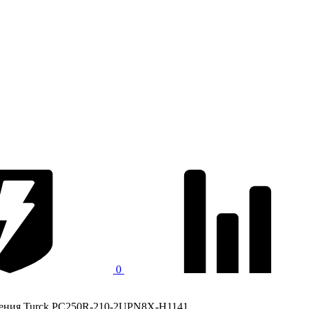
0
ления Turck PC250R-210-2UPN8X-H1141