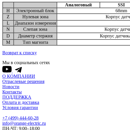
Аналоговый
SSI
H
Электронный блок
68mm
Z
Нулевая зона
Корпус да
L
Диапазон измерения
N
Слепая зона
Корпус дат
D
Диаметр стержня
Корпус датчи
M
Тип магнита
Возврат к списку
Мы в социальных сетях
О КОМПАНИИ
Отраслевые решения
Новости
Контакты
ПОДДЕРЖКА
Оплата и доставка
Условия гарантии
+7 (499) 444-60-28
info@orange-electric.ru
ПН-ЧТ: 9:00–18:00