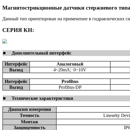
Магнитострикционные датчики стержневого тип
Данный тип ориентирован на применение в гидравлических си
СЕРИЯ KH:
■
Дополнительный интерфейс
Интерфейс
Аналоговый
Выход
4~20mA; 0~10V
Интерфейс
Profibus
Выход
Profibus-DP
■
Технические характеристики
Диапазон измерения
Точность
Linearity De
Монтаж
Защищенность
IP6