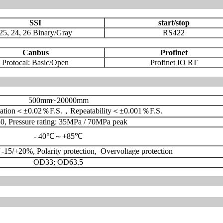
SSI
start/stop
25, 24, 26 Binary/Gray
RS422
Canbus
Profinet
Protocal: Basic/Open
Profinet IO RT
500mm~20000mm
viation＜±0.02％F.S.，Repeatability＜±0.001％F.S.
0, Pressure rating: 35MPa / 70MPa peak
- 40℃～+85℃
15/+20%, Polarity protection, Overvoltage protection
OD33; OD63.5