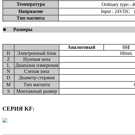
Температура
Ordinary type:
Напряжеие
Input : 24VDC （-
Тип магнита
■
Размеры
Аналоговый
SSI
H
Электронный блок
68mm
Z
Нулевая зона
L
Диапазон измерения
N
Слепая зона
D
Диаметр стержня
M
Тип магнита
S
Монтажный размер
СЕРИЯ KF: