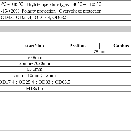
- 40℃～+85℃ ; High temperature type: - 40℃～+105℃
15/+20%, Polarity protection, Overvoltage protection
OD33; OD25.4; OD17.4; OD63.5
start/stop
Profibus
Canbus
78mm
50.8mm
25mm~7620mm
63.5mm
7mm；10mm；12mm
OD17.4；OD25.4；OD33；OD63.5
M18x1.5