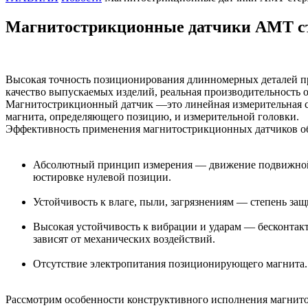
Магнитострикционные датчики AMT ст
Высокая точность позиционирования длинномерных деталей пр
качество выпускаемых изделий, реальная производительность о
Магнитострикционный датчик —это линейная измерительная си
магнита, определяющего позицию, и измерительной головки.
Эффективность применения магнитострикционных датчиков о
Абсолютный принцип измерения — движение подвижной д
юстировке нулевой позиции.
Устойчивость к влаге, пыли, загрязнениям — степень защ
Высокая устойчивость к вибрации и ударам — бесконта
зависят от механических воздействий.
Отсутствие электропитания позиционирующего магнита.
Рассмотрим особенности конструктивного исполнения магнит