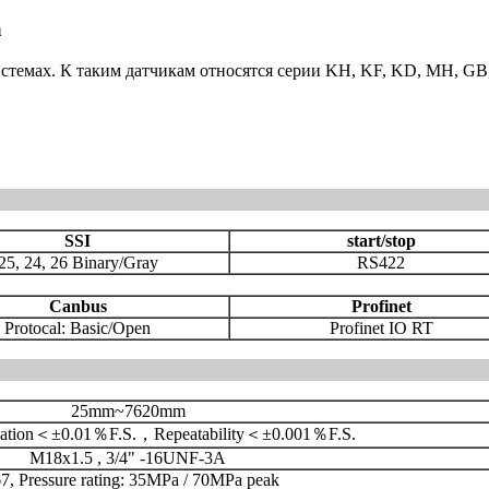
а
стемах. К таким датчикам относятся серии KH, KF, KD, MH, G
SSI
start/stop
25, 24, 26 Binary/Gray
RS422
Canbus
Profinet
Protocal: Basic/Open
Profinet IO RT
25mm~7620mm
viation＜±0.01％F.S.，Repeatability＜±0.001％F.S.
M18x1.5 , 3/4" -16UNF-3A
7, Pressure rating: 35MPa / 70MPa peak