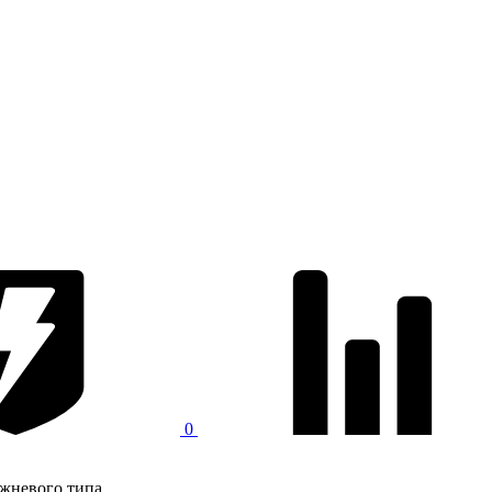
0
жневого типа