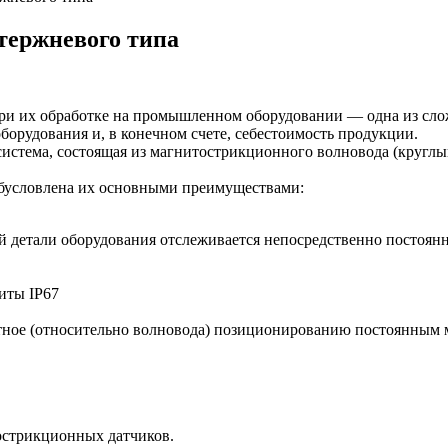
ержневого типа
и их обработке на промышленном оборудовании — одна из слож
борудования и, в конечном счете, себестоимость продукции.
стема, состоящая из магнитострикционного волновода (круглы
бусловлена их основными преимуществами:
етали оборудования отслеживается непосредственно постоянн
иты IP67
ктное (относительно волновода) позиционированию постоянным 
острикционных датчиков.