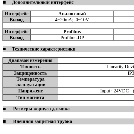
■
Дополнительный интерфейс
Интерфейс
Аналоговый
Выход
4~20mA; 0~10V
Интерфейс
Profibus
Выход
Profibus-DP
■
Технические характеристики
Диапазон измерения
Точность
Linearity De
Защищенность
IP3
Температура
эксплуатации
Напряжеие
Input : 24VDC （-
Тип магнита
■
Размеры корпуса датчика
■
Внешняя защитная трубка